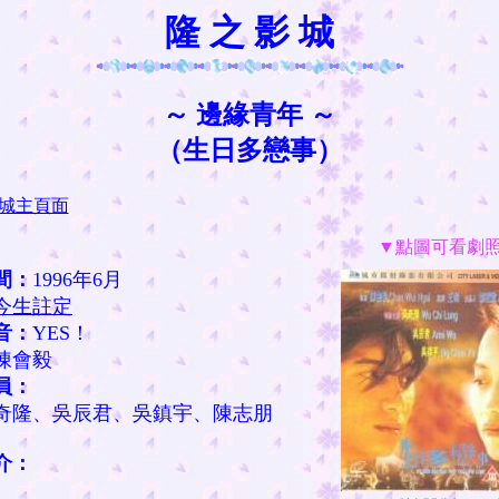
隆 之 影 城
～ 邊緣青年 ～
（生日多戀事）
城主頁面
▼點圖可看劇
間：
1996年6月
今生註定
音：
YES！
陳會毅
員：
隆、吳辰君、吳鎮宇、陳志朋
介：