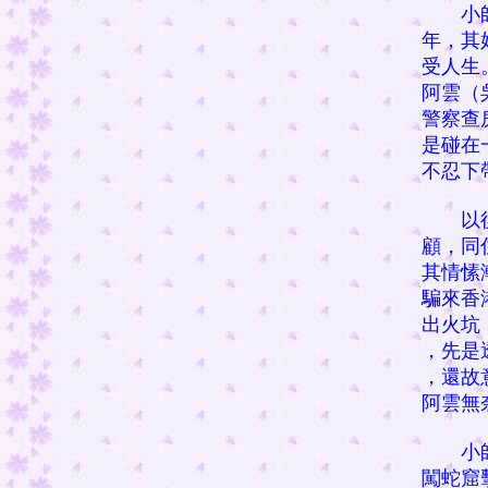
小師傅
年，其
受人生
阿雲（
警察查
是碰在
不忍下
以後幾
顧，同
其情愫
騙來香
出火坑
，先是
，還故
阿雲無
小師傅
闖蛇窟