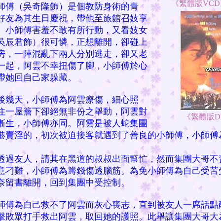
《繁體版VCD
（吳奇隆飾）是個教防身術的青
好友為其生日慶祝，帶他至旅館召妓享
。小師傅害羞不敢有所行動，又看妓女
吳辰君飾）很可憐，正想離開，卻碰上
房，一陣混亂下兩人分別逃走，卻又老
一起，阿雲不幸扭傷了腳，小師傅於心
帶她回自己家躲藏。
天，小師傅為阿雲療傷，細心照
住一屋簷下卻絕無非份之舉動，阿雲對
《繁體版DV
漸生，小師傅亦同。阿雲是被人蛇集團
港賣淫的，初次被迫接客就遇到了善良的小師傅，小師傅
透過友人，請其在黑道的叔叔出面幫忙，然而集團大哥不
意刁難，小師傅為籌錢傷透腦筋。為免小師傅為自己受苦
奈留書離開，回到集團中受控制。
為自己救不了阿雲而灰心喪志，直到被友人一席話點
擊敗眾打手救出阿雲，取回她的護照。此舉讓集團大哥大