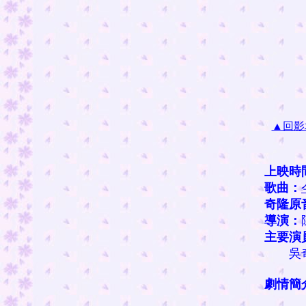
▲回影
上映時
歌曲：
奇隆原
導演：
主要演
吳奇
劇情簡