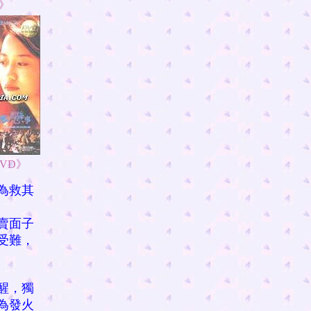
》
D》
為救其
賣面子
受難，
醒，獨
為發火