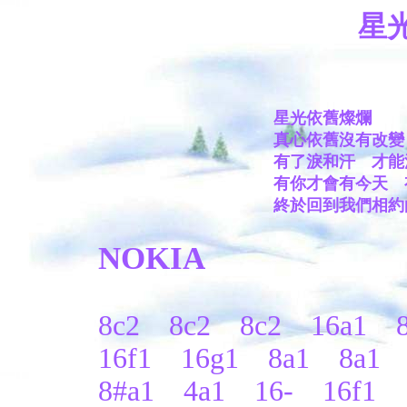
星
星光依舊燦爛
真心依舊沒有改變
有了淚和汗 才能
有你才會有今天 
終於回到我們相約
NOKIA
8c2 8c2 8c2 16a1 8
16f1 16g1 8a1 8a1 
8#a1 4a1 16- 16f1 