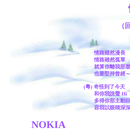
（
情路雖然漫長 
情路雖然孤單 
就算你離我那麼
也要堅持曾經～～
(粵) 奇怪到了今
和你我說聲 Hi
多得你那主動回
容我以眼睛深深～
NOKIA