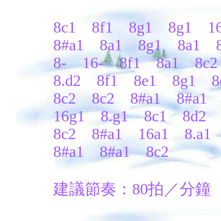
8c1 8f1 8g1 8g1 16
8#a1 8a1 8g1 8a1 8
8- 16- 8f1 8a1 8c2
8.d2 8f1 8e1 8g1 8
8c2 8c2 8#a1 8#a1 
16g1 8.g1 8c1 8d2 
8c2 8#a1 16a1 8.a1
8#a1 8#a1 8c2
建議節奏：80拍／分鐘