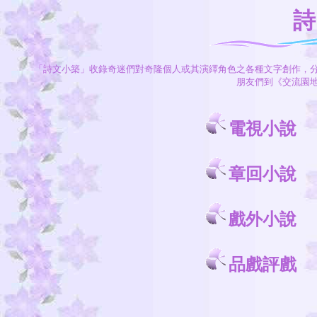
詩
「詩文小築」收錄奇迷們對奇隆個人或其演繹角色之各種文字創作，
朋友們到《交流園
電視小說
章回小說
戲外小說
品戲評戲