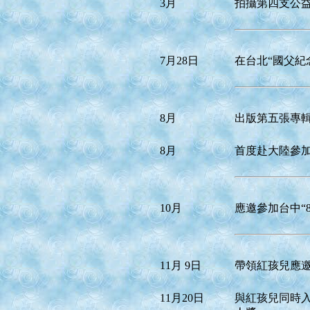
3月
拍攝第四支公
7月28日
在台北“國父紀
8月
出版第五張專
8月
首度赴大陸參加
10月
應邀參加台中“
11月 9日
帶領紅孩兒應
11月20日
與紅孩兒同時入