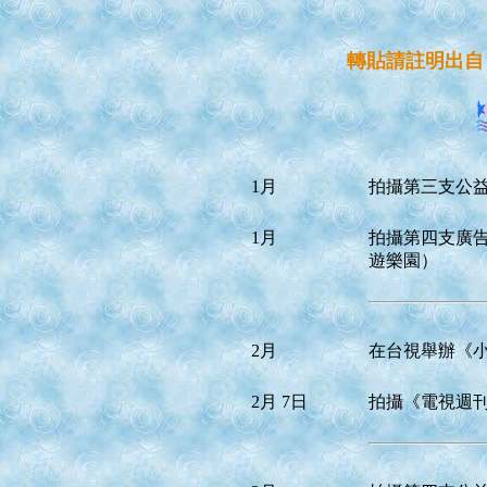
轉貼請註明出自
1月
拍攝第三支公
1月
拍攝第四支廣
遊樂園）
2月
在台視舉辦《
2月 7日
拍攝《電視週