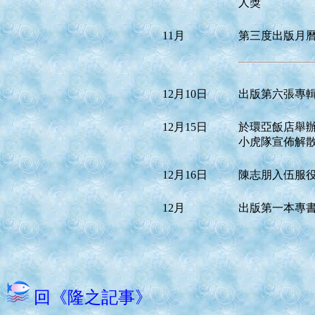
人獎
11月
第三度出版月
12月10日
出版第六張專
12月15日
於環亞飯店舉
小虎隊宣佈解
12月16日
陳志朋入伍服
12月
出版第一本專
回《隆之記事》