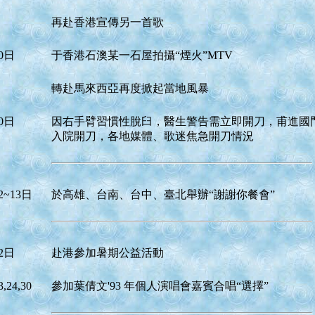
再赴香港宣傳另一首歌
0日
于香港石澳某一石屋拍攝“煙火”MTV
轉赴馬來西亞再度掀起當地風暴
0日
因右手臂習慣性脫臼，醫生警告需立即開刀，甫進國
入院開刀，各地媒體、歌迷焦急開刀情況
2~13日
於高雄、台南、台中、臺北舉辦“謝謝你餐會”
2日
赴港參加暑期公益活動
,24,30
參加葉倩文'93 年個人演唱會嘉賓合唱“選擇”