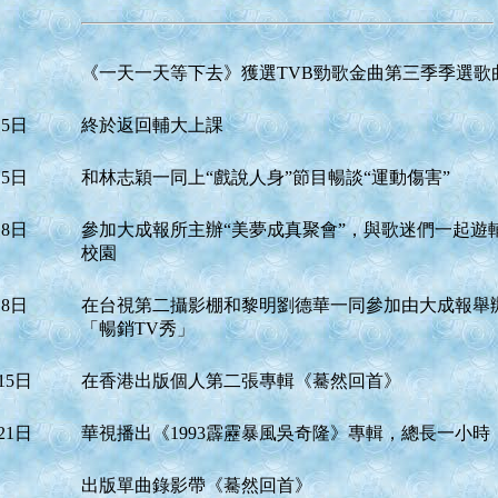
《一天一天等下去》獲選TVB勁歌金曲第三季季選歌
 5日
終於返回輔大上課
 5日
和林志穎一同上“戲說人身”節目暢談“運動傷害”
 8日
參加大成報所主辦“美夢成真聚會”，與歌迷們一起遊
校園
 8日
在台視第二攝影棚和黎明劉德華一同參加由大成報舉
「暢銷TV秀」
15日
在香港出版個人第二張專輯《驀然回首》
21日
華視播出《1993霹靂暴風吳奇隆》專輯，總長一小時
出版單曲錄影帶《驀然回首》