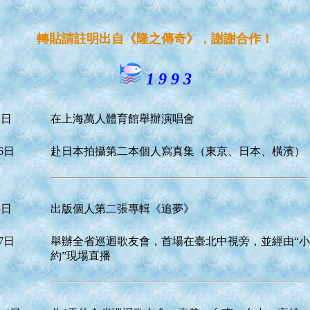
轉貼請註明出自《隆之傳奇》，謝謝合作！
1 9 9 3
1日
在上海萬人體育館舉辦演唱會
6日
赴日本拍攝第二本個人寫真集（東京、日本、橫濱）
5日
出版個人第二張專輯《追夢》
7日
舉辦全省巡迴歌友會，首場在臺北中視旁，並經由“
約”現場直播