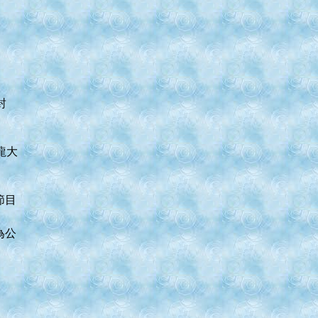
封
龍大
節目
為公