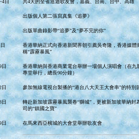
~4日
共4天的全省巡迴歌友會，嘉義、台南、台中、高雄
出版個人第二張寫真集《追夢》
出版單曲錄影帶“追夢”及“夢不完的你”
8日
香港華納正式向香港新聞界朝引薦吳奇隆，香港媒體
稱“霹靂暴風”
9日
香港華納與香港商業電台舉辦一場個人演唱會（在九
專堂舉行，總長90分鐘）
2日
參加無線電視台製播的“港台八大天王大會串”的特別
8日
轉赴新加坡霹靂暴風襲卷“獅城”，更被新加坡華納封
司的“鎮國之寶”
9日
在馬來西亞檳城的大會堂舉辦歌友會