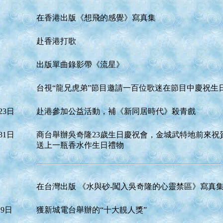
在香港出版《想飛的感覺》寫真集
赴香港打歌
出版單曲錄影帶《流星》
台視“龍兄虎弟”節目邀請一百位歌迷在節目中慶祝生
23日
赴港參加公益活動，補《新同居時代》殺青戲
31日
商台舉辦吳奇隆23歲生日慶祝會，金城武特地前來祝
送上一瓶香水作生日禮物
在台灣出版 《水與砂-闖入吳奇隆的心靈禁區》寫真
 9日
獲新城電台舉辦的“十大靚人獎”