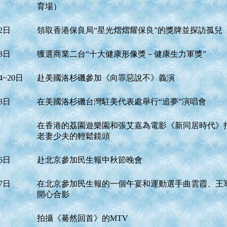
育場）
2日
領取香港保良局“星光熠熠耀保良”的獎牌並探訪孤兒
3日
獲選商業二台“十大健康形像獎－健康生力軍獎”
4~20日
赴美國洛杉磯參加《向罪惡說不》義演
8日
在美國洛杉磯台灣駐美代表處舉行“追夢”演唱會
在香港的荔園遊樂園和張艾嘉為電影《新同居時代》
老妻少夫的輕鬆鏡頭
6日
赴北京參加民生報中秋節晚會
7日
在北京參加民生報的一個午宴和運動選手曲雲霞、王
開心合影
拍攝《驀然回首》的MTV