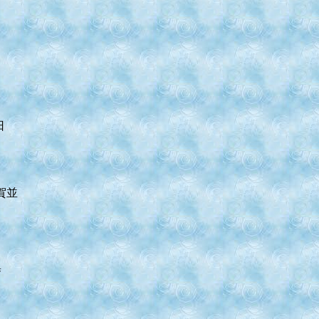
日
賀並
集