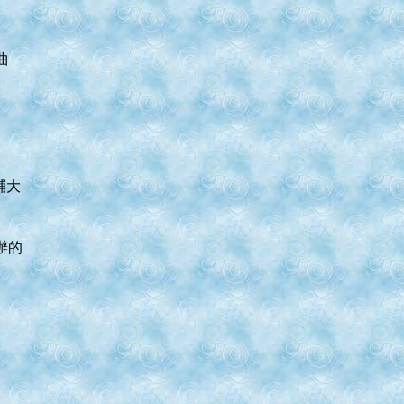
曲
輔大
辦的