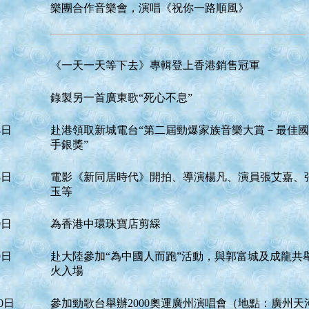
樂團合作音樂會，演唱《祝你一路順風》
《一天一天等下去》專輯登上香港銷售冠軍
錄製另一首廣東歌“死心不息”
4日
赴港領取新城電台“第二屆勁爆家族音樂大賞－最佳
手銀獎”
8日
電影《新同居時代》開拍、導演楊凡、演員張艾嘉、
玉等
9日
為香港中環珠寶店剪綵
9日
赴大陸參加“為中國人而跑”活動，與郭富城及成龍共
火入場
0日
參加勁歌台舉辦2000奧運廣州演唱會（地點：廣州天