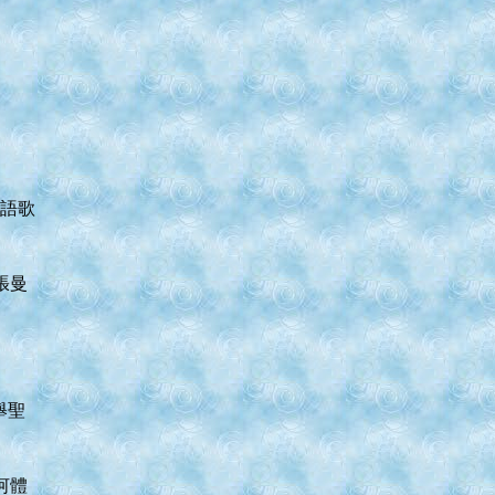
國語歌
張曼
舉聖
河體