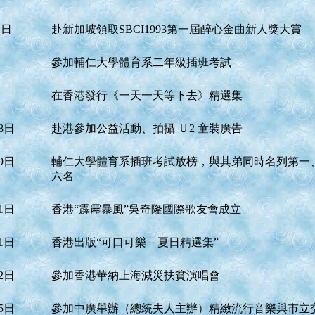
1日
赴新加坡領取SBCI1993第一屆醉心金曲新人獎大賞
參加輔仁大學體育系二年級插班考試
在香港發行《一天一天等下去》精選集
8日
赴港參加公益活動、拍攝 Ｕ2 童裝廣告
9日
輔仁大學體育系插班考試放榜，與其弟同時名列第一
六名
1日
香港“霹靂暴風”吳奇隆國際歌友會成立
1日
香港出版“可口可樂－夏日精選集”
2日
參加香港華納上海減災扶貧演唱會
5日
參加中廣舉辦（總統夫人主辦）精緻流行音樂與市立