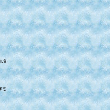
拍攝
軍霞