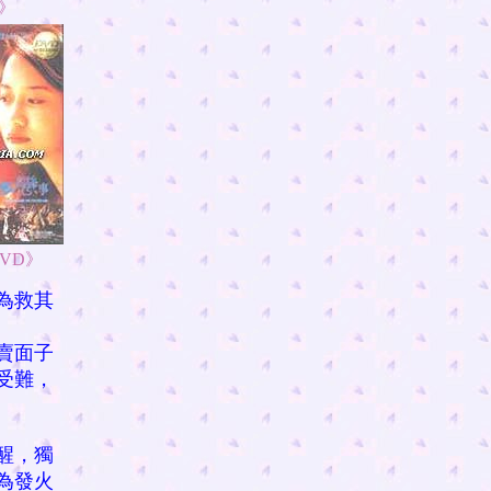
》
D》
為救其
賣面子
受難，
醒，獨
為發火