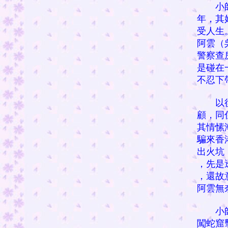
小師傅
年，其
受人生
阿雲（
警察查
是碰在
不忍下
以後幾
顧，同
其情愫
騙來香
出火坑
，先是
，還故
阿雲無
小師傅
闖蛇窟