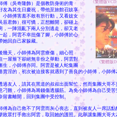
《繁體版VCD
（吳奇隆飾）是個教防身術的青
好友為其生日慶祝，帶他至旅館召妓享
。小師傅害羞不敢有所行動，又看妓女
吳辰君飾）很可憐，正想離開，卻碰上
房，一陣混亂下兩人分別逃走，卻又老
一起，阿雲不幸扭傷了腳，小師傅於心
帶她回自己家躲藏。
天，小師傅為阿雲療傷，細心照
住一屋簷下卻絕無非份之舉動，阿雲對
《繁體版DV
漸生，小師傅亦同。阿雲是被人蛇集團
港賣淫的，初次被迫接客就遇到了善良的小師傅，小師傅
透過友人，請其在黑道的叔叔出面幫忙，然而集團大哥不
意刁難，小師傅為籌錢傷透腦筋。為免小師傅為自己受苦
奈留書離開，回到集團中受控制。
為自己救不了阿雲而灰心喪志，直到被友人一席話點
擊敗眾打手救出阿雲，取回她的護照。此舉讓集團大哥大