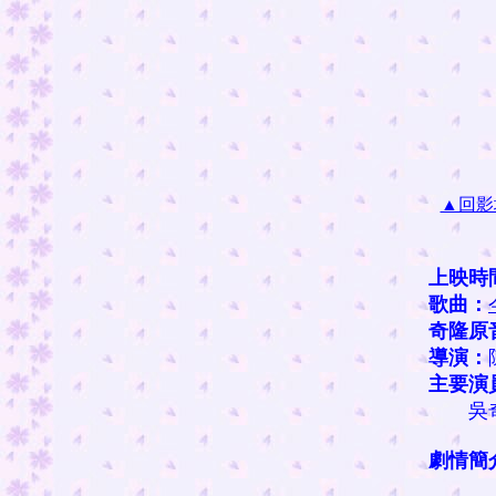
▲回影
上映時
歌曲：
奇隆原
導演：
主要演
吳奇
劇情簡