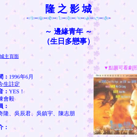
隆 之 影 城
～ 邊緣青年 ～
（生日多戀事）
城主頁面
▼點圖可看劇
間：
1996年6月
今生註定
音：
YES！
陳會毅
員：
隆、吳辰君、吳鎮宇、陳志朋
介：