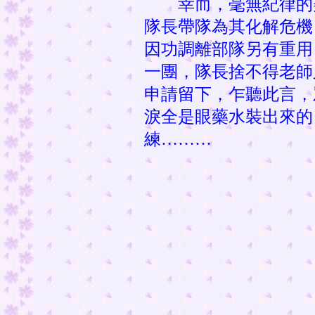
幸而，毫無紀律的美
隊長帶隊為其化解危機
因功調離部隊另有重用
一團，隊長捨不得老師
申請留下，乍聽此言，
淚全是眼藥水裝出來的
練………