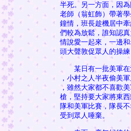
半死。另一方面，因為
老師（翁虹飾）帶著學
鐘情，班長趁機居中牽
們較為放鬆，誰知認真
情說愛一起來，一邊和
頭大聲敦促眾人的操練
某日有一批美軍在海
，小村之人半夜偷美軍
，雖然大家都不喜歡美
槍，堅持要大家將東西
隊和美軍比賽，隊長不
受到眾人唾棄。