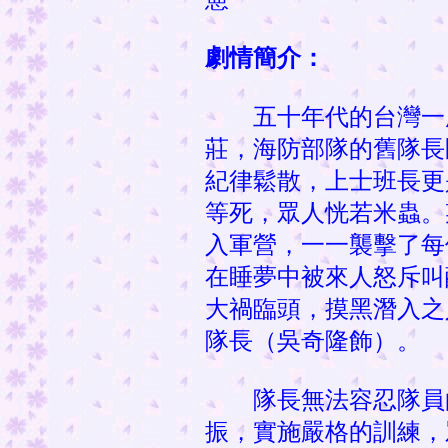
劇情簡介：
五十年代的台灣一
莊，海防部隊的舊隊長
紀律鬆散，上士班長更
等死，眾人恍若米蟲。
入軍營，一一襲擊了每
在睡夢中被來人怒斥叫
大禍臨頭，摸黑潛入之
隊長（吳奇隆飾）。
隊長無法容忍隊員
振，實施嚴格的訓練，