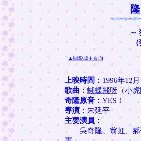
隆
～
（
▲回影城主頁面
上映時間：
1996年12月
歌曲：
蝴蝶飛呀
（小虎
奇隆原音：
YES！
導演：
朱延平
主要演員：
吳奇隆、翁虹、郝
憲