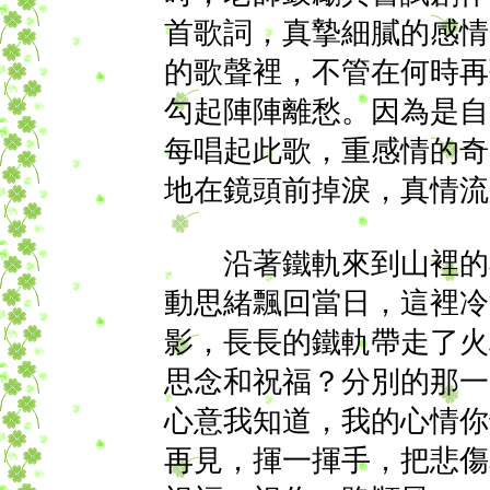
首歌詞，真摯細膩的感情
的歌聲裡，不管在何時再
勾起陣陣離愁。因為是自
每唱起此歌，重感情的奇
地在鏡頭前掉淚，真情流
沿著鐵軌來到山裡的小
動思緒飄回當日，這裡冷
影，長長的鐵軌帶走了火
思念和祝福？分別的那一
心意我知道，我的心情你
再見，揮一揮手，把悲傷