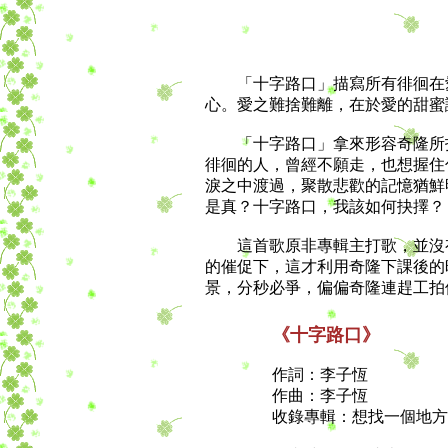
「十字路口」描寫所有徘徊在愛
心。愛之難捨難離，在於愛的甜蜜
「十字路口」拿來形容奇隆所拍
徘徊的人，曾經不願走，也想握住
淚之中渡過，聚散悲歡的記憶猶鮮
是真？十字路口，我該如何抉擇？
這首歌原非專輯主打歌，並沒有拍
的催促下，這才利用奇隆下課後的
景，分秒必爭，偏偏奇隆連趕工拍
《十字路口》
作詞：李子恆
作曲：李子恆
收錄專輯：想找一個地方（