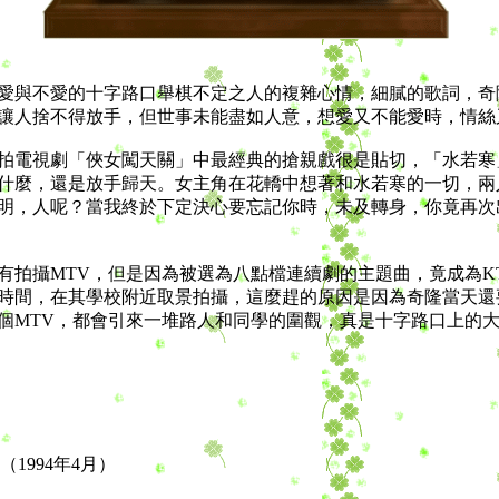
與不愛的十字路口舉棋不定之人的複雜心情，細膩的歌詞，奇
讓人捨不得放手，但世事未能盡如人意，想愛又不能愛時，情絲
電視劇「俠女闖天關」中最經典的搶親戲很是貼切，「水若寒
什麼，還是放手歸天。女主角在花轎中想著和水若寒的一切，兩
明，人呢？當我終於下定決心要忘記你時，未及轉身，你竟再次
攝MTV，但是因為被選為八點檔連續劇的主題曲，竟成為KT
時間，在其學校附近取景拍攝，這麼趕的原因是因為奇隆當天還
個MTV，都會引來一堆路人和同學的圍觀，真是十字路口上的
1994年4月）