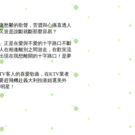
隆愁鬱的歌聲，苦澀與心痛直透人
又豈是說斷就斷那麼容易？
」正是在愛與不愛的十字路口不斷
人在相逢離別之間游走，在歡笑流
出現在我想離開的十字路口！是夢
V客人的喜愛歌曲，在KTV業者
要趕飛機赴義大利拍港姐選美外
大明星！