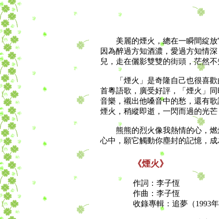
美麗的煙火，總在一瞬間綻放它
因為醉過方知酒濃，愛過方知情深
兒，走在儷影雙雙的街頭，茫然不
「煙火」是奇隆自己也很喜歡的
首粵語歌，廣受好評，「煙火」同
音樂，襯出他嗓音中的愁，還有歌
煙火，稍縱即逝，一閃而過的光芒
熊熊的烈火像我熱情的心，燃燒
心中，願它觸動你塵封的記憶，成
《煙火》
作詞：李子恆
作曲：李子恆
收錄專輯：追夢（1993年