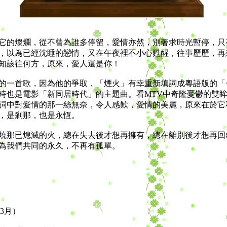
的燦爛，從不曾為誰多停留，愛情亦然，別奢求時光暫停，只
，以為已經沈睡的戀情，又在午夜裡不小心甦醒，往事歷歷，再
知該往何方，原來，愛人還是你！
一首歌，因為他的爭取，「煙火」有幸重新填詞成粵語版的「
時也是電影「新同居時代」的主題曲。看MTV中奇隆憂鬱的雙
詞中對愛情的那一絲無奈，令人感歎，愛情的美麗，原來在於它
，是剎那，也是永恆。
那已熄滅的火，總在失去後才想再擁有，總在離別後才想再回
為我們共同的永久，不再有孤單。
3月）