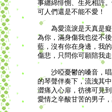
事纏綿悱惻、生死相許。
可人們還是不能不愛！
為愛流淚是天真是癡傻
為你，滿身傷我也從不後
藍，沒有你在身邊，我的
傷悲，只問你可願陪我走
沙啞憂鬱的嗓音，唱著
的琴聲伴奏下，流洩其中
澀痛入心扉，彷彿可見到
愛情之辛酸甘苦的男子，