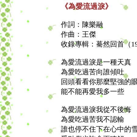
《為愛流過淚》
作詞：陳樂融
作曲：王傑
收錄專輯：驀然回首（19
為愛流過淚是一種天真
為愛吃過苦向誰傾吐
回頭看看你那麼堅強的
能不能再愛我多一些
為愛流過淚我從不後悔
為愛吃過苦我不認輸
誰也停不住下在心中的