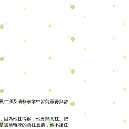
員生涯及演藝事業中皆能贏得無數
，因為他扛得起，他更願意扛。把
是披荊斬棘的勇往直前，他不讓任