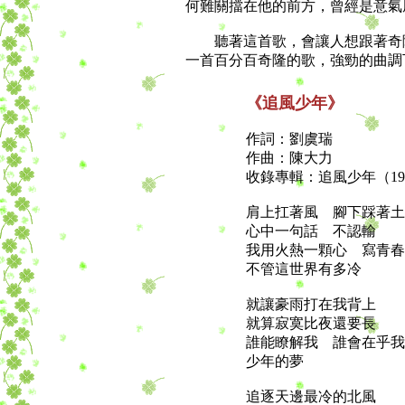
何難關擋在他的前方，曾經是意氣
聽著這首歌，會讓人想跟著奇隆
一首百分百奇隆的歌，強勁的曲調
《追風少年》
作詞：劉虞瑞
作曲：陳大力
收錄專輯：追風少年（19
肩上扛著風 腳下踩著土
心中一句話 不認輸
我用火熱一顆心 寫青春
不管這世界有多冷
就讓豪雨打在我背上
就算寂寞比夜還要長
誰能瞭解我 誰會在乎我
少年的夢
追逐天邊最冷的北風