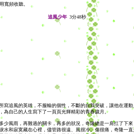
間使用寬頻收聽。
追風少年
3分48秒
寫追風的英雄，不服輸的個性，不斷的自我突破，讓他在運動
，為自己的人生寫下了一頁頁光輝精彩的青春歲月。
少風雨，再難過的關卡，再多的狀況，奇隆總是一肩扛了下來
淚水和寂寞藏在心裡，儘管路很遠、風很冷、傷很痛，奇隆一直