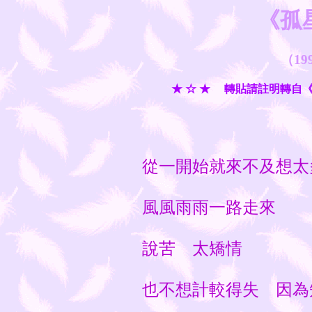
《孤
（19
★ ☆ ★ 轉貼請註明轉自
從一開始就來不及想太
風風雨雨一路走來
說苦 太矯情
也不想計較得失 因為