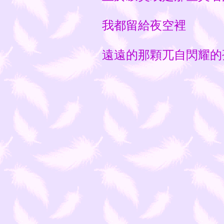
我都留給夜空裡
遠遠的那顆兀自閃耀的