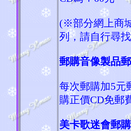
(※部分網上商
列，請自行尋找
郵購音像製品郵
每次郵購加5元郵
購正價CD免郵
美卡歌迷會郵購