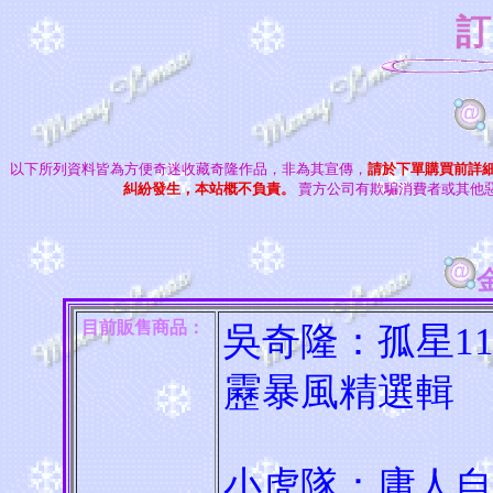
訂
以下所列資料皆為方便奇迷收藏奇隆作品，非為其宣傳，
請於下單購買前詳
糾紛發生，本站概不負責。
賣方公司有欺騙消費者或其他
目前販售商品：
吳奇隆：孤星1
靂暴風精選輯
小虎隊：庸人自