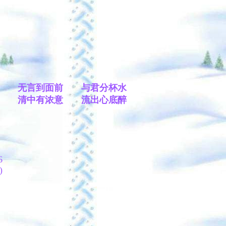
无言到面前 与君分杯水
清中有浓意 流出心底醉
 6
)