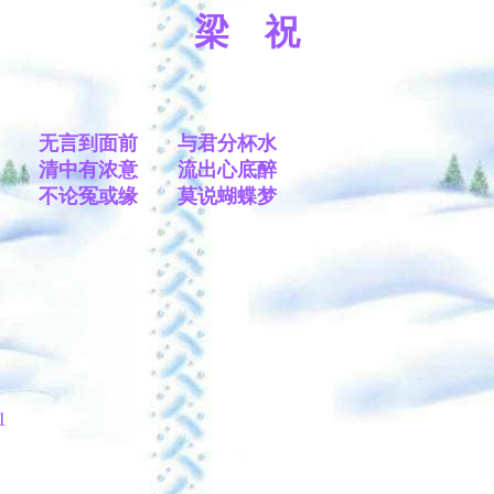
梁 祝
无言到面前 与君分杯水
清中有浓意 流出心底醉
不论冤或缘 莫说蝴蝶梦
1