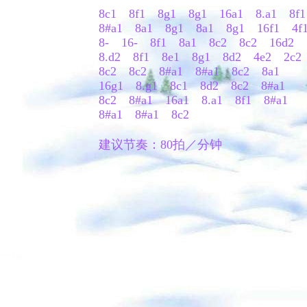
8c1 8f1 8g1 8g1 16a1 8.a1 8f1
8#a1 8a1 8g1 8a1 8g1 16f1 4f
8- 16- 8f1 8a1 8c2 8c2 16d2
8.d2 8f1 8e1 8g1 8d2 4e2 2c2
8c2 8c2 8#a1 8#a1 8c2 8a1
16g1 8.g1 8c1 8d2 8c2 8#a1
8c2 8#a1 16a1 8.a1 8f1 8#a1
8#a1 8#a1 8c2
建议节奏：80拍／分钟