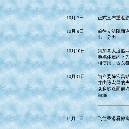
10月 7日
正式宣布重返
10月 9日
前往立法院面
出一分力
10月10日
到加拿大度假
地媒体邀约下
相使用，舌头
10月31日
为立委陈宏昌站
并由陈宏昌的
众多歌迷面前
当选
11月 1日
飞往香港看郭