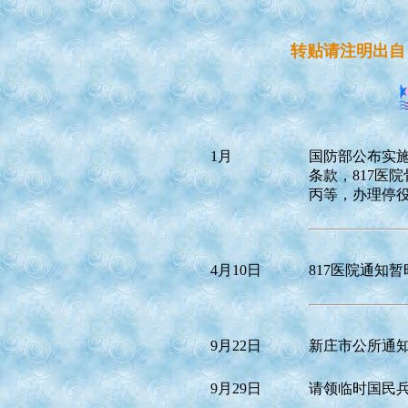
转贴请注明出自
1月
国防部公布实
条款，817医
丙等，办理停
4月10日
817医院通知
9月22日
新庄市公所通
9月29日
请领临时国民