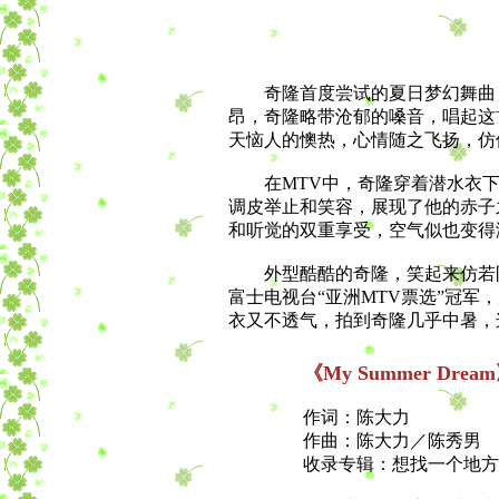
奇隆首度尝试的夏日梦幻舞曲，
昂，奇隆略带沧郁的嗓音，唱起这
天恼人的懊热，心情随之飞扬，仿
在MTV中，奇隆穿着潜水衣下
调皮举止和笑容，展现了他的赤子
和听觉的双重享受，空气似也变得
外型酷酷的奇隆，笑起来仿若阳
富士电视台“亚洲MTV票选”冠
衣又不透气，拍到奇隆几乎中暑，
《My Summer Drea
作词：陈大力
作曲：陈大力／陈秀男
收录专辑：想找一个地方（