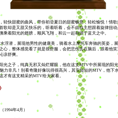
轻快甜蜜的曲风，带你初尝夏日的甜蜜畅意，轻松愉悦！情歌
首歌却是又甜又快乐的，听着听着，会不由自主想跟着旋律扭动
佛乘着阳光的翅膀，顺风飞翔，和云一起翱游于蓝天之中。
水浮潜，展现他男性的健康美，骑着水上摩托车奔驰的英姿，展
之心，整体感觉看了就是很舒服，会把悲伤丢在脑后，跟着他笑
沁凉舒爽。
光之子，纯真无邪又灿烂耀眼，他在这支MTV中所展现的阳光
军，魅力非凡！别看奇隆好像玩得很高兴，其实短短的MTV，他下
这才有这支精采的MTV给大家看。
m》
1994年4月）