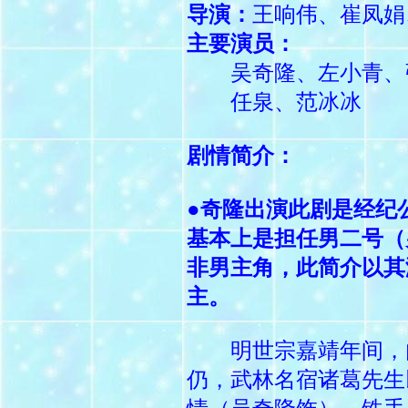
导演：
王响伟、崔凤娟
主要演员：
吴奇隆、左小青、
任泉、范冰冰
剧情简介：
●
奇隆出演此剧是经纪
基本上是担任男二号（
非男主角，此简介以其
主。
明世宗嘉靖年间，
仍，武林名宿诸葛先生