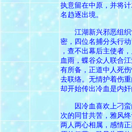
执意留在中原，并将计
名趋逐出境。
江湖新兴邪恶组织“
密，四位名捕分头行动
，查不出幕后主使者，
血雨，蝶谷众人联合江
有所备，正道中人死伤
去联络。无情护着伤重
却开始传出冷血是内奸
因冷血喜欢上刁蛮的
次的同甘共苦，雅风终
两人两心相属，感情正