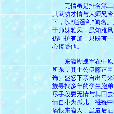
无情虽是排名第二
其武功才情与大师兄冷
下，以“逍遥剑”闻名
于师妹雅风，虽知雅风
仍呵护有加，只盼有一
心接受他。
东瀛蝴蝶军在中原
所杀，其主公伊藤正臣
饰）盛怒下亲自出马来
族寻找多年的孪生胞弟
尽手段要无情与其回去
情自小为孤儿，襁褓中
痛恨东瀛人，虽最后证