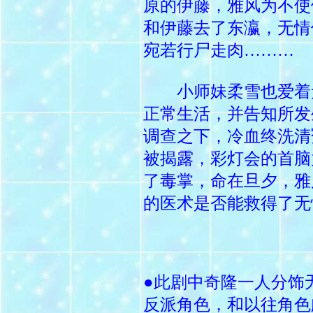
原的伊藤，雅风为不使
和伊藤去了东瀛，无情
宛若行尸走肉………
小师妹柔雪也爱着无
正常生活，并告知所发
调查之下，冷血终洗清
被揭露，彩灯会的首脑
了毒掌，命在旦夕，雅
的医术是否能救得了无
●此剧中奇隆一人分饰
反派角色，和以往角色