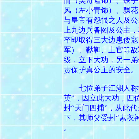
情（吴奇隆饰）、铁手
风（左小青饰）、飘花
与皇帝有怨恨之人及公
上九边兵备图及公主，
卒即取得三大边患倭寇
军）、鞑靼、土官等敌
级，立下大功，另一弟
责保护真公主的安全。
七位弟子江湖人称“
英”，因立此大功，四
封“天门四捕”，从此
下，其师父受封“素衣神
。