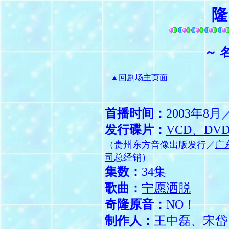
隆
～ 
▲回剧场主页面
首播时间：
2003年8
发行碟片：
VCD、DV
（贵州东方音像出版发行／
广
司
总经销）
集数：
34集
歌曲：
宁愿洒脱
奇隆原音：
NO！
制作人：
王中磊、宋岱