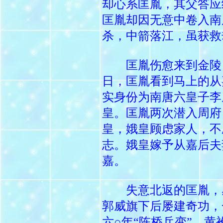
却心系匡胤，其父答应
匡胤却因无意中卷入南
杀，中箭落江，虽获救
匡胤伤愈来到金陵，
日，匡胤看到马上的从
实身份为南唐六皇子李
皇。匡胤两次潜入周府
皇，娥皇顾虑家人，不
志。娥皇嫁予从嘉后夫
嘉。
失意北返的匡胤，感
郭威旗下后屡建奇功，
六○年“陈桥兵变”，