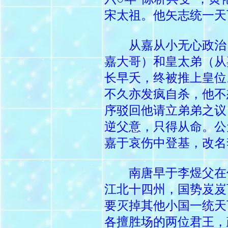
宋太祖。他矢志统一天
从嘉从小无心政治，
嘉大哥）和皇太弟（从
长早夭，终被推上皇位
不久亦发疯自杀，他不
序驳回他请立弟弟之议
逆父意，只得从命。公
嘉于哀伤中登基，改名
南唐早于李煜父在位
江北十四州，国势岌岌
要灭掉其他小国一统天
各擅胜场的两位君王，