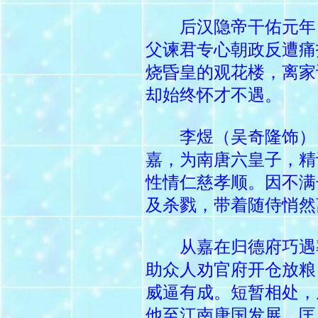
后汉隐帝干佑元年
父谏君专心朝政反遭痛
烧昏皇的观花楼，离家
却始终怀才不遇。
李煜（吴奇隆饰）
嘉，为南唐六皇子，精
性情仁慈孝顺。因不满
及杀戮，带着随侍悄然
从嘉在归德府巧遇率
助众人劝官府开仓放粮
威逼有成。短暂相处，
他至江南唐国发展，匡