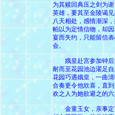
为其赎回典压之剑为谢
英雄，要其至金陵谒见
八天相处，感情渐深，
帕以为定情信物，却因
宴而失约，只能留信表
会。
娥皇赴宫参加钟后为
耐而至花园池边濯足自
花园巧遇娥皇，一曲清
合奏更令他欣喜，直到
欢之人为她欲避之的六
金童玉女，亲事定下