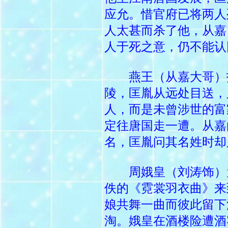
应允。惜官府已将两人
人太甚而杀了他，从嘉
人于死之意，仍不能认
燕王（从嘉大哥）找
陵，匡胤从远处目送，
人，而是未曾涉世的富
定往唐国走一遭。从嘉
名，匡胤问其名姓时却
周娥皇（刘涛饰）为
佚的《霓裳羽衣曲》来
娘共舞一曲而彼此留下
淘。娥皇在酒楼险遭酒