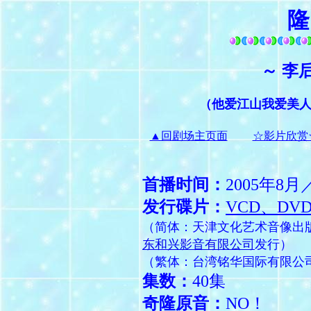
隆
～ 李
（他爱江山我爱美人
▲回剧场主页面
☆影片欣赏
首播时间：
2005年8
发行碟片：
VCD、DV
（简体：天津文化艺术音像出
东和兴影音有限公司
发行）
（繁体：台湾铭华国际有限公
集数：
40集
奇隆原音：
NO！