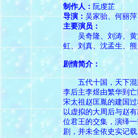
制作人：
阮虔芷
导演：
吴家骀、何丽萍
主要演员：
吴奇隆、刘涛、黄
虹、刘真、沈孟生、熊
剧情简介：
五代十国，天下混
李后主李煜由繁华到亡
宋太祖赵匡胤的建国过
以虚拟的大周后与赵有
位君王的交集，演绎一
剧，并未全依史实记载