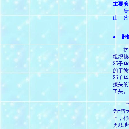
主要演
吴奇
山、蔡
● 剧
抗日
组织被
邓子华
的于德
邓子华
接头的
了头。
上级
为“猎
下，得
勇敢地