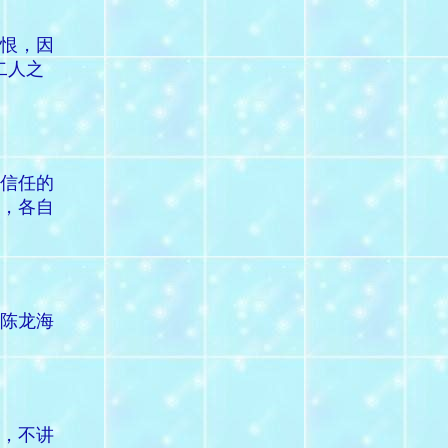
恨，因
二人之
信任的
，各自
陈龙海
，不讲