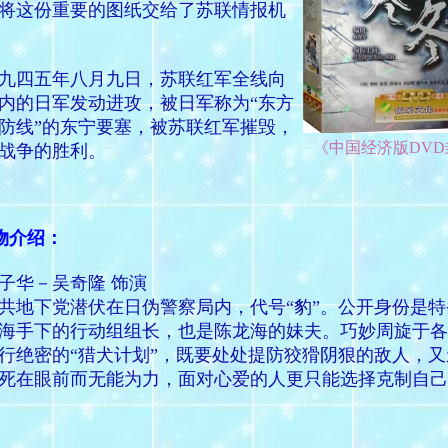
将这份重要的图纸交给了苏联情报机
四五年八月九日，苏联红军全线向
内的日军发动进攻，被日军称为“东方
防线”的东宁要塞，被苏联红军摧毁，
《中国经济版DVD
战争的胜利。
物介绍：
子华－吴奇隆 饰演
共地下党潜伏在日伪警察局内，代号“豹”。公开身份是特
海手下的行动组组长，也是陈龙海的妹夫。巧妙周旋于各
行绝密的“猎犬计划”，既要处处提防狡猾阴狠的敌人，又
死在眼前而无能为力，面对心爱的人更只能选择克制自己