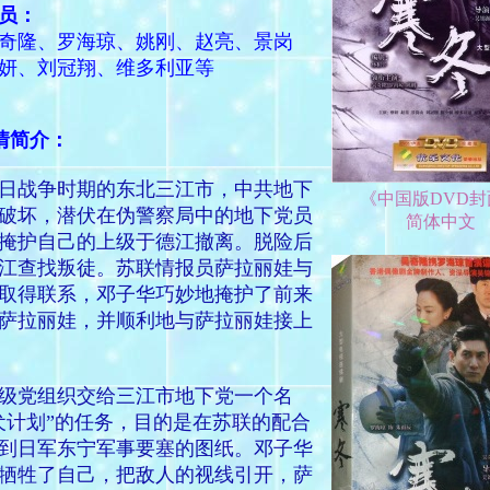
员：
隆、罗海琼、姚刚、赵亮、景岗
妍、刘冠翔、维多利亚等
情简介：
战争时期的东北三江市，中共地下
《中国版DVD封
破坏，潜伏在伪警察局中的地下党员
简体中文
掩护自己的上级于德江撤离。脱险后
江查找叛徒。苏联情报员萨拉丽娃与
取得联系，邓子华巧妙地掩护了前来
萨拉丽娃，并顺利地与萨拉丽娃接上
党组织交给三江市地下党一个名
犬计划”的任务，目的是在苏联的配合
到日军东宁军事要塞的图纸。邓子华
牺牲了自己，把敌人的视线引开，萨