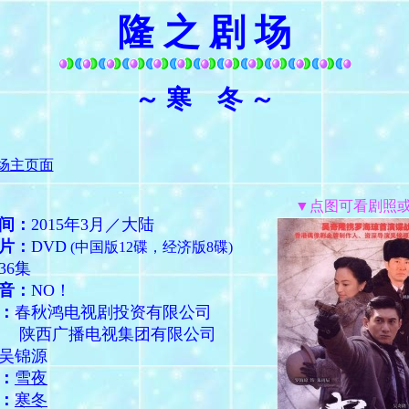
隆 之 剧 场
～ 寒 冬 ～
场主页面
▼点图可看剧照
间：
2015年3月／大陆
片：
DVD
(中国版12碟，经济版8碟)
36集
音：
NO！
：
春秋鸿电视剧投资有限公司
广播电视集团有限公司
吴锦源
：
雪夜
：
寒冬