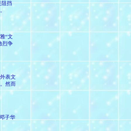
是阻挡
。
雅“文
激烈争
外表文
。然而
邓子华