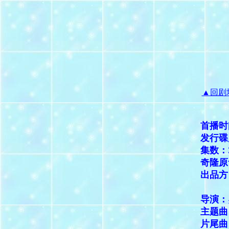
▲回剧
首播时
发行碟
集数：
奇隆原
出品方
陕西
导演：
主题曲
片尾曲