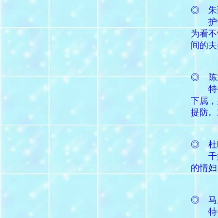
◎ 朱
护
为看不
间的夫
◎ 陈
特
下属，
提防。
◎ 杜
千
的情妇
◎ 马
特