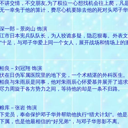
不讲交情，不交朋友,为了权位一心想找机会往上爬，凡
无一幸免于他的算计，费尽心机要除去他的死对头邓子华
深一郎－景岗山 饰演
江市日本宪兵队队长，为人狡诡多疑，隐忍狠毒。外表文
”十足，与邓子华爱上同一个女人，展开战场和情场上的
柏良－刘冠翔 饰演
伏在日伪军属医院里的地下党，一个术精湛的外科医生。
柏良与朱雨辰是同事，他对朱雨辰心怀爱慕并展开了追求
尽力周旋于各方势力之间，等待他的却是一条不归路。
粮库－张岩 饰演
下党员，奉命保护邓子华并帮助他执行“猎犬计划”。他是
下属，也是他最相信的“好兄弟”，与邓子华形影不离。