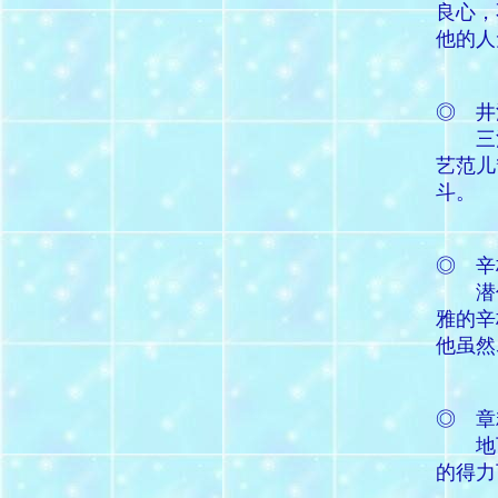
良心，
他的人
◎ 井
三
艺范儿
斗。
◎ 辛
潜
雅的辛
他虽然
◎ 章
地
的得力