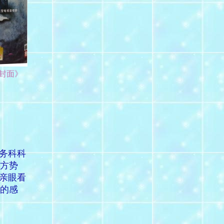
封面》
务科科
方势
亲眼看
的感