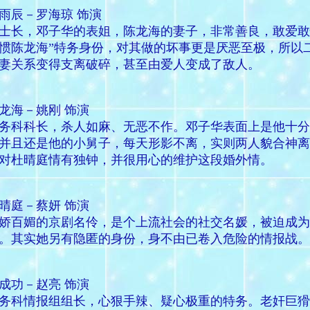
雨辰－罗海琼 饰演
士长，邓子华的表姐，陈龙海的妻子，非常善良，敢爱敢
惯陈龙海”特务身份，对其做的坏事更是厌恶至极，所以
妻关系变得支离破碎，甚至由爱人变成了敌人。
龙海－姚刚 饰演
务科科长，杀人如麻、无恶不作。邓子华表面上是他十分
并且还是他的小舅子，每天形影不离，实则两人貌合神离
对杜晴庭情有独钟，并很用心的维护这段婚外情。
晴庭－蔡妍 饰演
娇百媚的京剧名伶，是个上流社会的社交名媛，被迫成为
。其实她另有隐匿的身份，身不由已卷入危险的情报战。
成功－赵亮 饰演
务科情报组组长，心狠手辣、疑心极重的特务。老奸巨猾