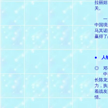
拉丽娃
关。
一九
中国境
马其诺
赢得了
● 人
◎ 邓
中
长陈龙
力，执
着战友
情。