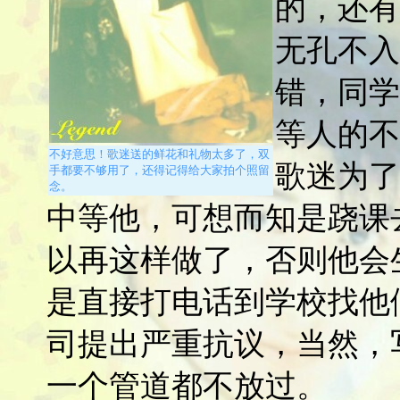
的，还有
无孔不入
错，同学
等人的不
不好意思！歌迷送的鲜花和礼物太多了，双
歌迷为了
手都要不够用了，还得记得给大家拍个照留
念。
中等他，可想而知是跷课
以再这样做了，否则他会
是直接打电话到学校找他
司提出严重抗议，当然，
一个管道都不放过。