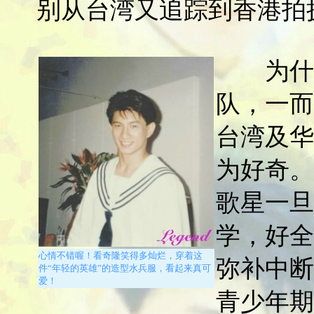
别从台湾又追踪到香港拍
为什么
队，一而
台湾及华
为好奇。
歌星一旦
学，好全
心情不错喔！看奇隆笑得多灿烂，穿着这
弥补中断
件“年轻的英雄”的造型水兵服，看起来真可
爱！
青少年期