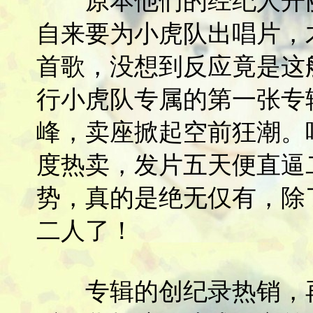
原本他们的经纪人开丽
自来要为小虎队出唱片，
首歌，没想到反应竟是这般
行小虎队专属的第一张专
峰，卖座掀起空前狂潮。
度热卖，发片五天便直逼
势，真的是绝无仅有，除
二人了！
专辑的创纪录热销，再