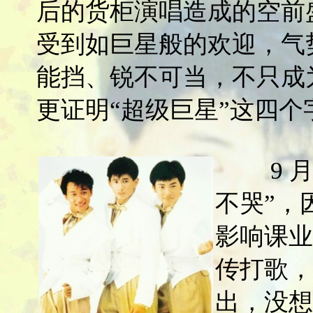
后的货柜演唱造成的空前
受到如巨星般的欢迎，气
能挡、锐不可当，不只成
更证明“超级巨星”这四
9 月
不哭”，
影响课业
传打歌，
出，没想