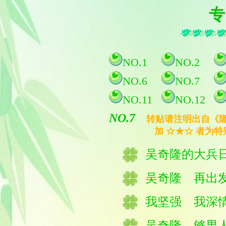
专
NO.1
NO.2
NO.6
NO.7
NO.11
NO.12
NO.7
转贴请注明出自《隆
加 ☆★☆ 者为特
吴奇隆的大兵
吴奇隆 再出
我坚强 我深
吴奇隆 够男