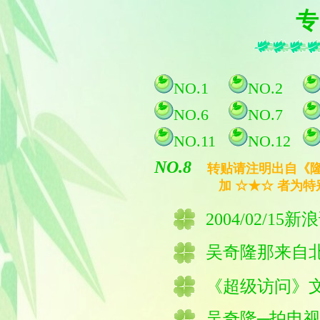
专
NO.1
NO.2
NO.6
NO.7
NO.11
NO.12
NO.8
转贴请注明出自《隆
加 ☆★☆ 者为特
2004/02/15
新浪
吴奇隆那来自
《超级访问》
吴奇隆─拍电